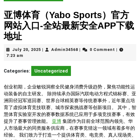
亚博体育（Yabo Sports）官方
网站入口-全站最新安全APP下载
地址
July
Admin34568
July 20, 2025
Admin34568
0 Comment
|
|
|
20,
7:23 am
2025
Categories:
Uncategorized
创业初期，企业敏锐洞察全民健身消费升级趋势，聚焦功能性运
动装备的自主研发。 除持续承办国际汽联电动方程式锦标赛、亚
洲田径冠军巡回赛、世界台球精英赛等传统赛事外，近年重点培
育了虚拟体育竞技联赛、城市探索挑战赛等创新项目。 其中，智
慧体育实验室开发的赛事数据系统已应用于多项竞技赛事，有效
提升了赛事管理效能。
亚博
集团作为目前全球范围内领先、华
人市场最大的同类服务供应商，在赛事竞猜这一领域有着多年的
经验。 我们致力于打造一个提供体育类、电竞类、真人现场类、