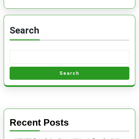
Search
Search
Recent Posts