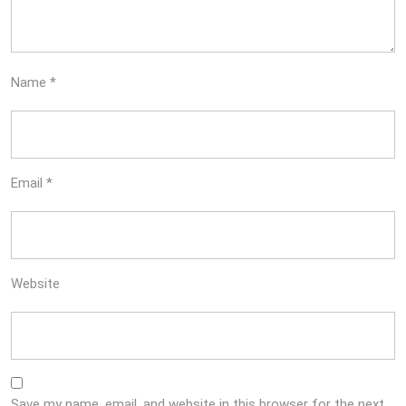
Name
*
Email
*
Website
Save my name, email, and website in this browser for the next