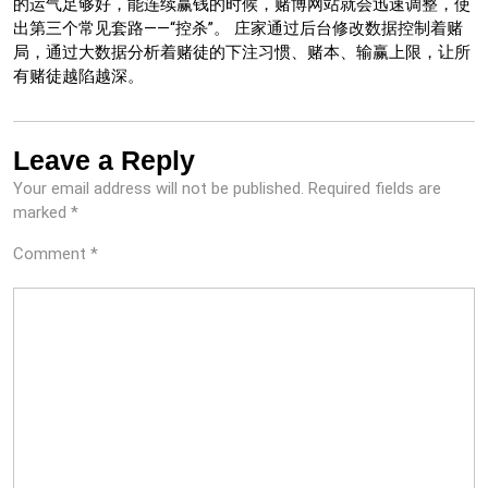
的运气足够好，能连续赢钱的时候，赌博网站就会迅速调整，使
出第三个常见套路——“控杀”。 庄家通过后台修改数据控制着赌
局，通过大数据分析着赌徒的下注习惯、赌本、输赢上限，让所
有赌徒越陷越深。
Leave a Reply
Your email address will not be published.
Required fields are
marked
*
Comment
*