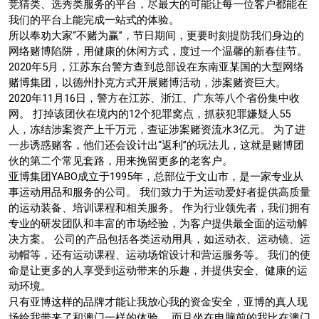
竞猜类、选秀类服务的平台，尽最大的可能让每一位客户都能在
我们的平台上能完成一站式的体验。
所以奉劝大家“不赌为赢”，节日期间，更要时刻提防我们身边的
网络赌博陷阱，用健康的休闲方式，度过一个温馨的新春佳节。
2020年5月，江苏东台警方查到总部设在东南亚某国的大型网络
赌博集团，以德州扑克方式开展赌博活动，涉案赌资巨大。
2020年11月16日，警方在江苏、浙江、广东等八个省份集中收
网。 打掉该团伙在境内的12个犯罪窝点，抓获犯罪嫌疑人55
人，冻结涉案资产上千万元，查证涉案赌资流水3亿元。 为了进
一步诱惑赌客，他们还会设计出“返利”的玩法儿，这就是赌博团
伙的第二个常见套路，用来挽留更多的老客户。
亚博集团YABO成立于1995年，总部位于文山市，是一家专业从
事运动用品和服务的公司。 我们致力于为运动爱好者提供高质量
的运动装备、培训课程和相关服务。 作为行业领先者，我们拥有
专业的研发团队和丰富的市场经验，为客户提供最全面的运动解
决方案。 公司的产品包括各类运动用具，如运动衣、运动镜、运
动帽等，还有运动课程、运动场馆设计和营运服务等。 我们的使
命是让更多的人享受到运动带来的乐趣，并提供安全、健康的运
动环境。
只有亚博这样的品牌才能让我放心我的资金安全，亚博的真人现
场给我带来了和澳门一样的体验。 而且坐在电脑前的我比在澳门