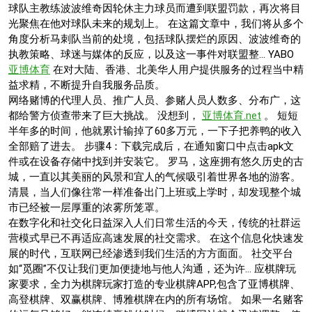
球队主教练波波维奇因轮休主力球员而遭到联盟罚款，再次将目
光聚焦在他对球队未来的规划上。 在这篇文章中，我们将从多个
角度分析马刺队当前的处境，包括球队摆烂的原因、波波维奇的
执教策略、球迷与媒体的反应，以及这一事件对联盟整… YABO
亚博体育
在对大陆、香港、北美华人用户提供服务的过程当中精
益求精，不断提升自我服务品质。
网络赌博的代理人员、推广人员、参赌人员人数多、分布广，这
都给警方侦查带来了巨大挑战。 没想到，
亚博体育.net
。 短短
半年多的时间，他就累计输掉了60多万元，一下子把养鸭的收入
全部赔了进去。 步骤4：下载完成后，在通知窗口中点击apk文
件或在设备存储中找到并安装它。 罗马，这座拥有悠久历史的古
城，一直以其美丽的风景和宜人的气候吸引着世界各地的游客。
清晨，当人们像往常一样准备出门上班或上学时，却发现整个城
市已经被一层厚重的浓雾所笼罩。
在数字化和社交化日益深入人们日常生活的今天，传统的社群运
营模式早已不再适应高速发展的社交需求。 在这个信息化快速发
展的时代，互联网已经渗透到我们生活的方方面面。 社交平台
如“觅圈”不仅让我们更加便捷地与他人沟通，还为许… 应棋牌玩
家要求，全力为棋牌玩家打造的专业棋牌APP,包含了亚博棋牌、
高登棋牌、双赢棋牌、博雅棋牌在内的所有场馆。 如果一名赌客