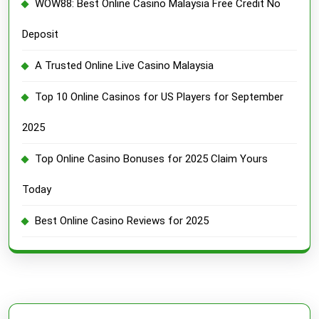
WOW88: Best Online Casino Malaysia Free Credit No
Deposit
A Trusted Online Live Casino Malaysia
Top 10 Online Casinos for US Players for September
2025
Top Online Casino Bonuses for 2025 Claim Yours
Today
Best Online Casino Reviews for 2025